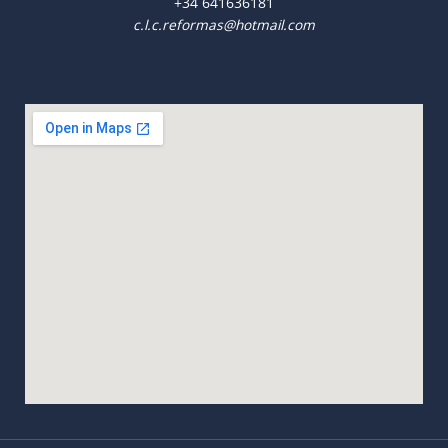
+34
641636181
c.l.c.reformas@hotmail.com