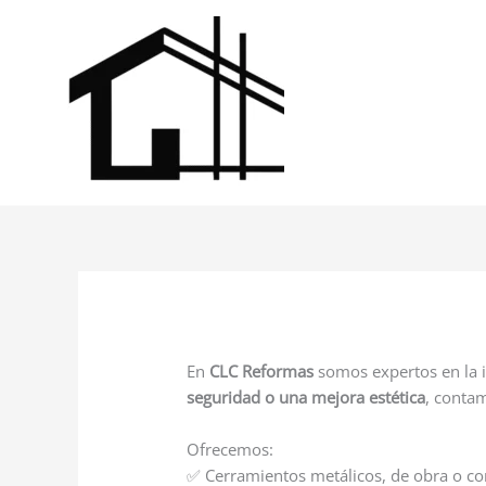
Ir
al
contenido
En
CLC Reformas
somos expertos en la 
seguridad o una mejora estética
, conta
Ofrecemos:
✅ Cerramientos metálicos, de obra o c