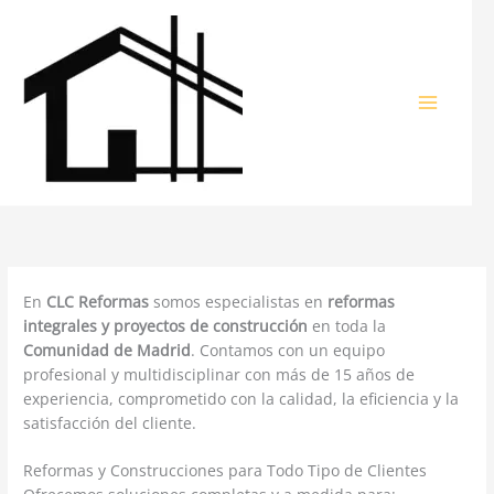
Ir
al
contenido
En
CLC Reformas
somos especialistas en
reformas
integrales y proyectos de construcción
en toda la
Comunidad de Madrid
. Contamos con un equipo
profesional y multidisciplinar con más de 15 años de
experiencia, comprometido con la calidad, la eficiencia y la
satisfacción del cliente.
Reformas y Construcciones para Todo Tipo de Clientes