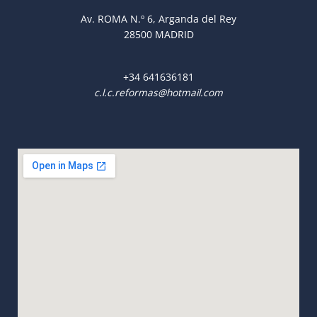
Av. ROMA N.º 6, Arganda del Rey
28500 MADRID
+34
641636181
c.l.c.reformas@hotmail.com