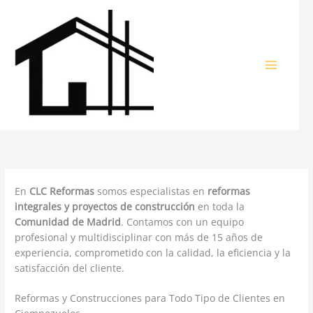
Ir
al
contenido
En
CLC Reformas
somos especialistas en
reformas
integrales y proyectos de construcción
en toda la
Comunidad de Madrid
. Contamos con un equipo
profesional y multidisciplinar con más de 15 años de
experiencia, comprometido con la calidad, la eficiencia y la
satisfacción del cliente.
Reformas y Construcciones para Todo Tipo de Clientes en