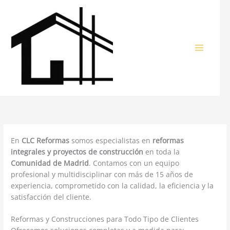
Ir
al
contenido
En
CLC Reformas
somos especialistas en
reformas
integrales y proyectos de construcción
en toda la
Comunidad de Madrid
. Contamos con un equipo
profesional y multidisciplinar con más de 15 años de
experiencia, comprometido con la calidad, la eficiencia y la
satisfacción del cliente.
Reformas y Construcciones para Todo Tipo de Clientes