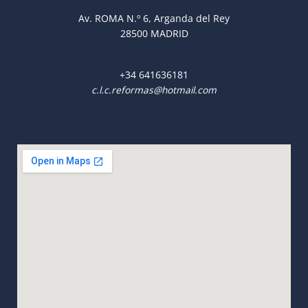
Av. ROMA N.º 6, Arganda del Rey
28500 MADRID
+34
641636181
c.l.c.reformas@hotmail.com