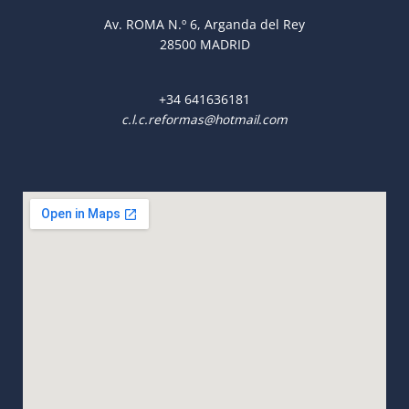
Av. ROMA N.º 6, Arganda del Rey
28500 MADRID
+34
641636181
c.l.c.reformas@hotmail.com