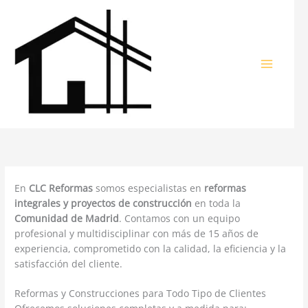
Ir
al
contenido
En
CLC Reformas
somos especialistas en
reformas
integrales y proyectos de construcción
en toda la
Comunidad de Madrid
. Contamos con un equipo
profesional y multidisciplinar con más de 15 años de
experiencia, comprometido con la calidad, la eficiencia y la
satisfacción del cliente.
Reformas y Construcciones para Todo Tipo de Clientes