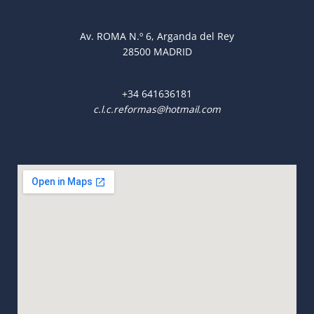
Av. ROMA N.º 6, Arganda del Rey
28500 MADRID
+34
641636181
c.l.c.reformas@hotmail.com