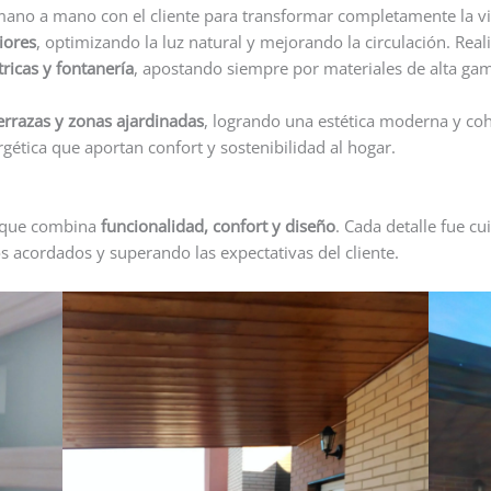
ano a mano con el cliente para transformar completamente la 
riores
, optimizando la luz natural y mejorando la circulación. Re
tricas y fontanería
, apostando siempre por materiales de alta ga
errazas y zonas ajardinadas
, logrando una estética moderna y coh
gética que aportan confort y sostenibilidad al hogar.
, que combina
funcionalidad, confort y diseño
. Cada detalle fue c
s acordados y superando las expectativas del cliente.