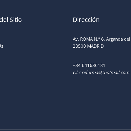
el Sitio
Dirección
Av. ROMA N.º 6, Arganda del
Us
28500 MADRID
+34
641636181
c.l.c.reformas@hotmail.com