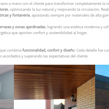
ano a mano con el cliente para transformar completamente la 
riores
, optimizando la luz natural y mejorando la circulación. Re
tricas y fontanería
, apostando siempre por materiales de alta ga
errazas y zonas ajardinadas
, logrando una estética moderna y coh
gética que aportan confort y sostenibilidad al hogar.
, que combina
funcionalidad, confort y diseño
. Cada detalle fue c
s acordados y superando las expectativas del cliente.