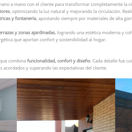
ano a mano con el cliente para transformar completamente la 
riores
, optimizando la luz natural y mejorando la circulación. Re
tricas y fontanería
, apostando siempre por materiales de alta ga
errazas y zonas ajardinadas
, logrando una estética moderna y coh
gética que aportan confort y sostenibilidad al hogar.
, que combina
funcionalidad, confort y diseño
. Cada detalle fue c
s acordados y superando las expectativas del cliente.