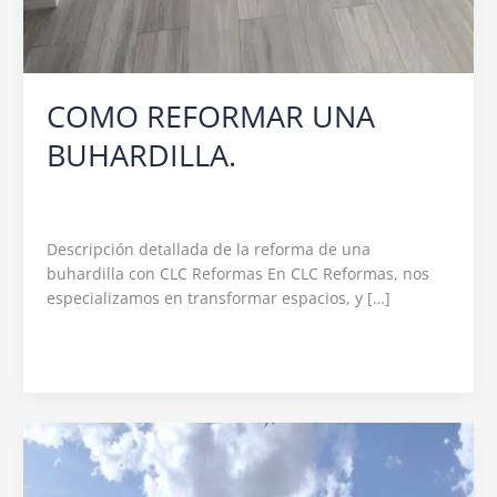
COMO REFORMAR UNA
BUHARDILLA.
Deja un comentario
/
REFORMAS
/
c.l.c.reformas@hotmail.com
Descripción detallada de la reforma de una
buhardilla con CLC Reformas En CLC Reformas, nos
especializamos en transformar espacios, y […]
Leer más »
REFORMA
INTEGRAL
EN