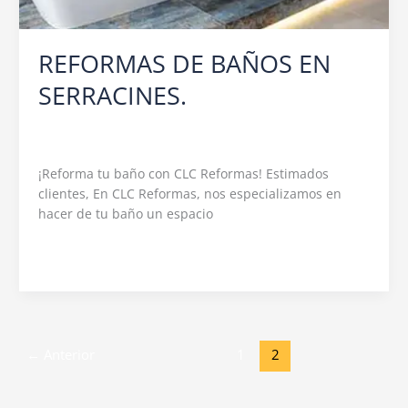
REFORMAS DE BAÑOS EN
SERRACINES.
Deja un comentario
/
Baños
,
REFORMAS
/
c.l.c.reformas@hotmail.com
¡Reforma tu baño con CLC Reformas! Estimados
clientes, En CLC Reformas, nos especializamos en
hacer de tu baño un espacio
Leer más »
←
Anterior
1
2