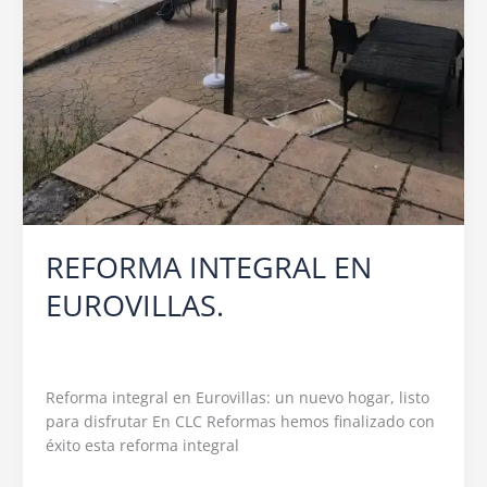
REFORMA INTEGRAL EN
EUROVILLAS.
Deja un comentario
/
REFORMAS
/
c.l.c.reformas@hotmail.com
Reforma integral en Eurovillas: un nuevo hogar, listo
para disfrutar En CLC Reformas hemos finalizado con
éxito esta reforma integral